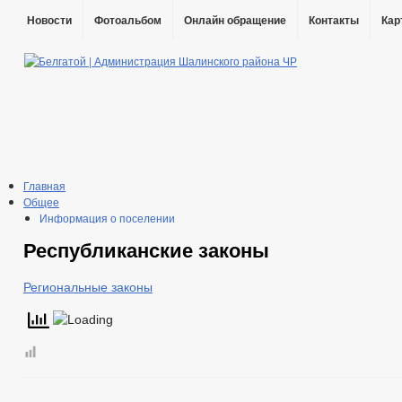
Новости
Фотоальбом
Онлайн обращение
Контакты
Кар
Главная
Общее
Информация о поселении
Администрация
Республиканские законы
Глава
Реквизиты
Градостроительство
Региональные законы
Правила землепользования
Генеральный план
Структура, полномочия, задачи и функции
Сведения о доходах сотрудников
Информация о кадровом обеспечении
Порядок поступления граждан на муниципальную службу
Контактная информация